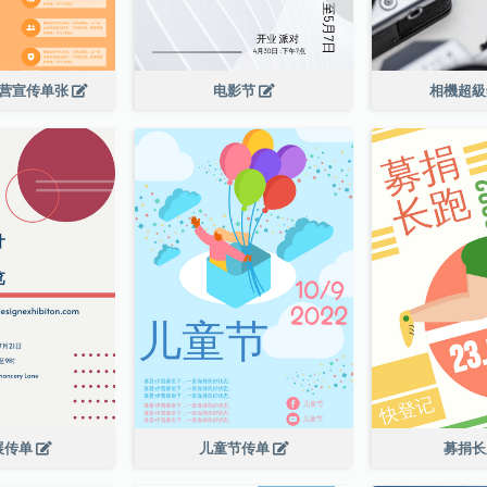
令营宣传单张
电影节
相機超
展传单
儿童节传单
募捐