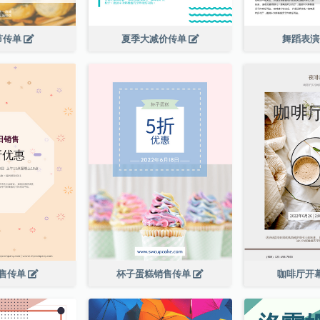
节传单
夏季大减价传单
舞蹈表
售传单
杯子蛋糕销售传单
咖啡厅开