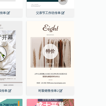
演传单
父亲节工作坊传单
幕传单
时装销售传单2