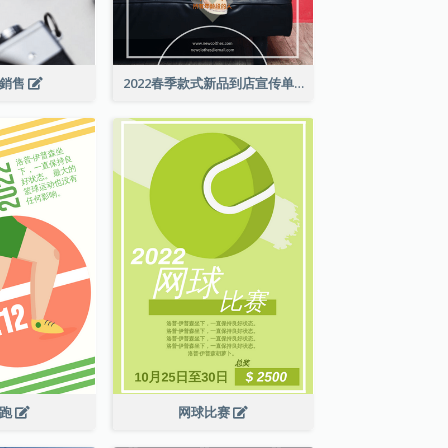
級銷售
2022春季款式新品到店宣传单张
长跑
网球比赛