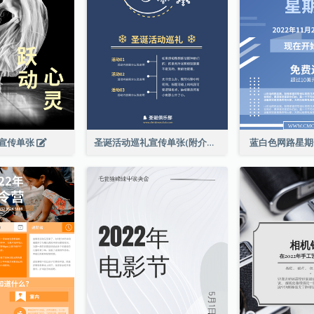
宣传单张
圣诞活动巡礼宣传单张(附介绍)
蓝白色网路星