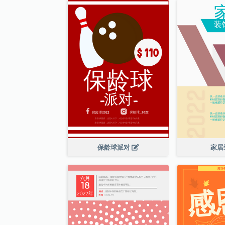
保龄球派对
家居