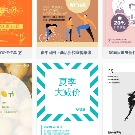
节宣传传单
青年日网上商店折扣宣传单张
家庭日聚餐折