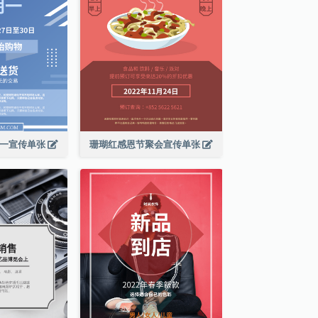
期一宣传单张
珊瑚红感恩节聚会宣传单张