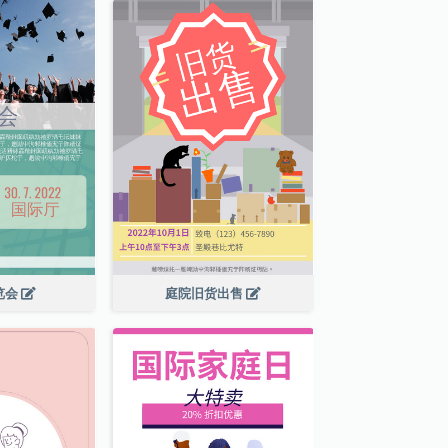
览会
庭院旧货出售