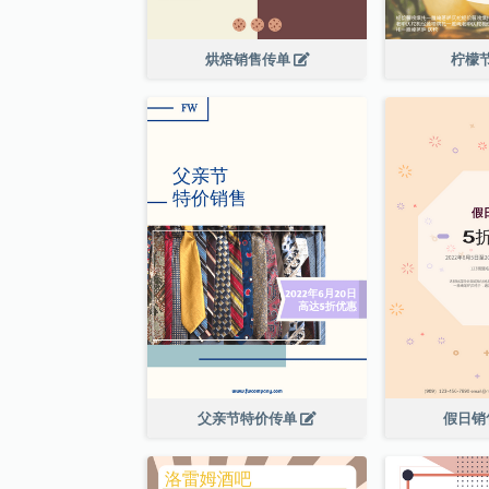
烘焙销售传单
柠檬
父亲节特价传单
假日销