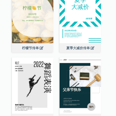
柠檬节传单
夏季大减价传单