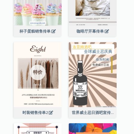
杯子蛋糕销售传单
咖啡厅开幕传单
时装销售传单2
世界威士忌日酒吧宣传传单