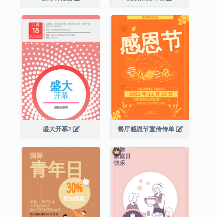
盛大开幕2
餐厅感恩节宣传传单