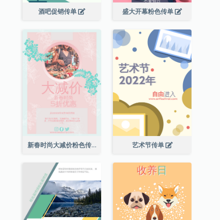
酒吧促销传单
盛大开幕粉色传单
新春时尚大减价粉色传单
艺术节传单