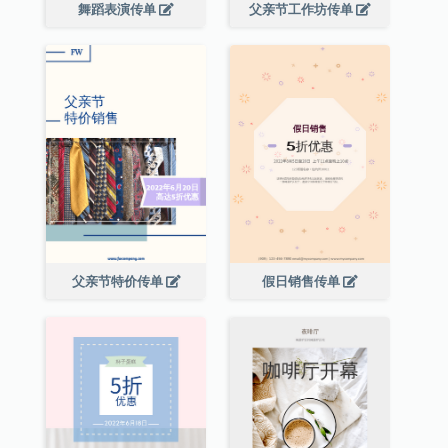
舞蹈表演传单
父亲节工作坊传单
父亲节特价传单
假日销售传单