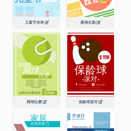
儿童节传单
募捐长跑
网球比赛
保龄球派对