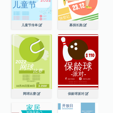
儿童节传单
募捐长跑
网球比赛
保龄球派对