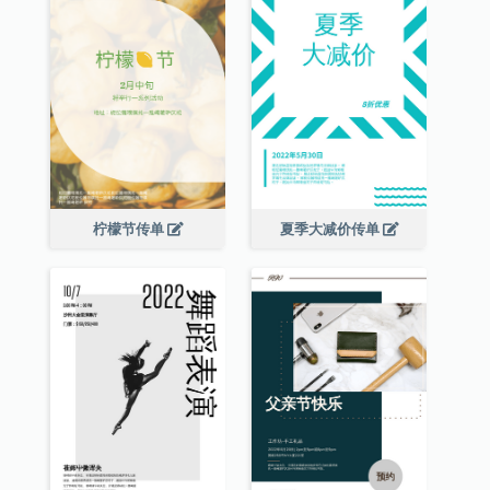
柠檬节传单
夏季大减价传单