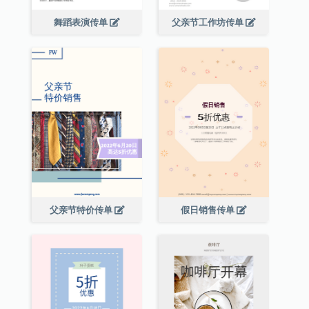
舞蹈表演传单
父亲节工作坊传单
父亲节特价传单
假日销售传单