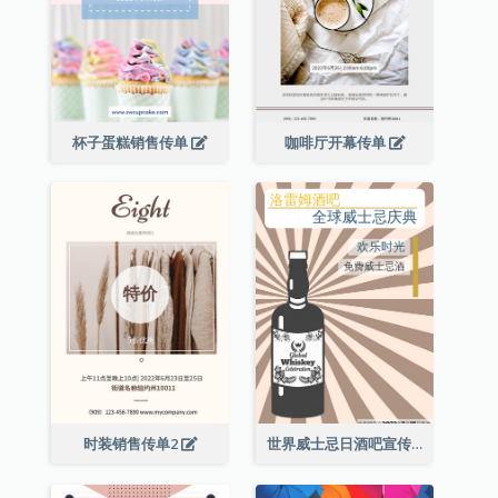
杯子蛋糕销售传单
咖啡厅开幕传单
时装销售传单2
世界威士忌日酒吧宣传传单