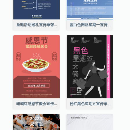
圣诞活动巡礼宣传单张(附介绍)
蓝白色网路星期一宣传单张
珊瑚红感恩节聚会宣传单张
粉红黑色星期五宣传单张