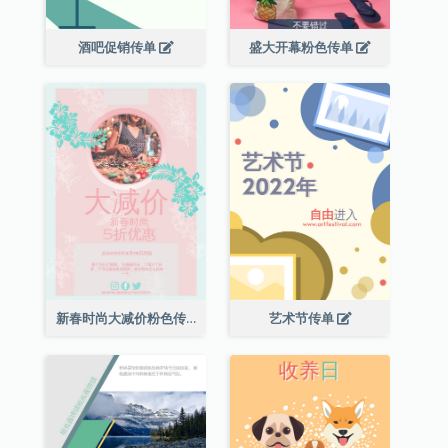
酒吧促销传单
盛大开幕粉色传单
新春时尚大减价粉色传单
艺术节传单