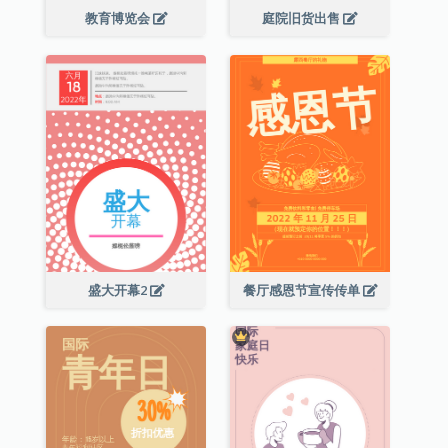
教育博览会
庭院旧货出售
盛大开幕2
餐厅感恩节宣传传单