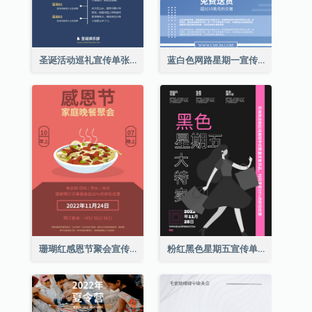
圣诞活动巡礼宣传单张(附介绍)
蓝白色网路星期一宣传单张
珊瑚红感恩节聚会宣传单张
粉红黑色星期五宣传单张