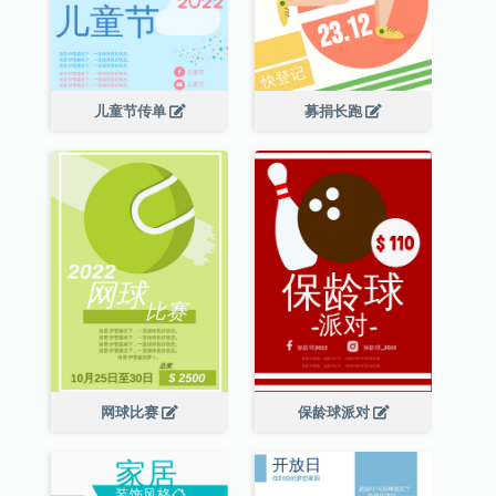
儿童节传单
募捐长跑
网球比赛
保龄球派对