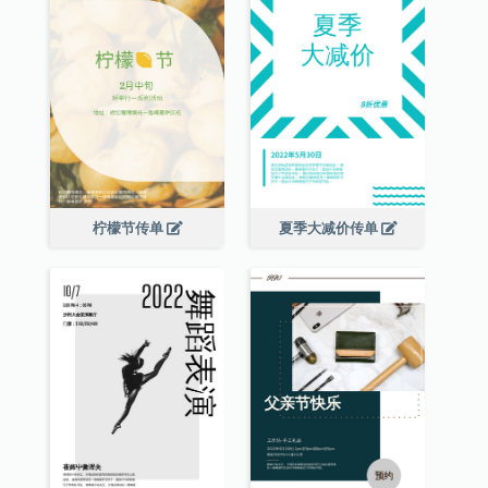
柠檬节传单
夏季大减价传单