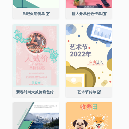
酒吧促销传单
盛大开幕粉色传单
新春时尚大减价粉色传单
艺术节传单