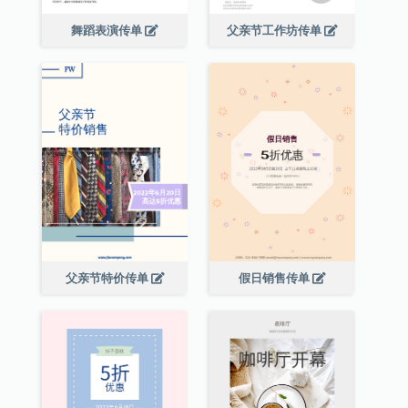
舞蹈表演传单
父亲节工作坊传单
父亲节特价传单
假日销售传单