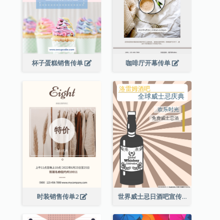
杯子蛋糕销售传单
咖啡厅开幕传单
时装销售传单2
世界威士忌日酒吧宣传传单