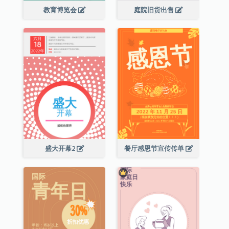
教育博览会
庭院旧货出售
盛大开幕2
餐厅感恩节宣传传单