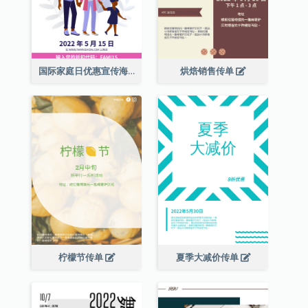
国际家庭日优惠宣传海报
烘焙销售传单
柠檬节传单
夏季大减价传单