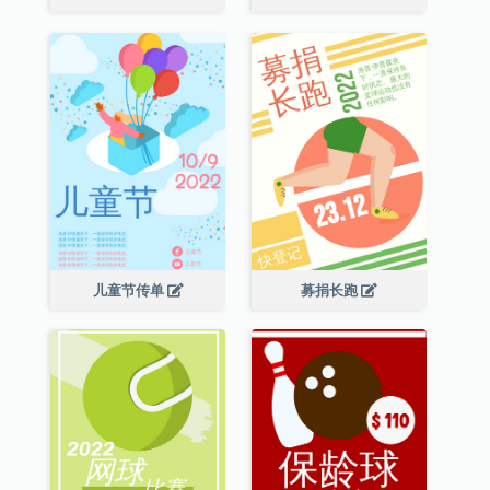
儿童节传单
募捐长跑