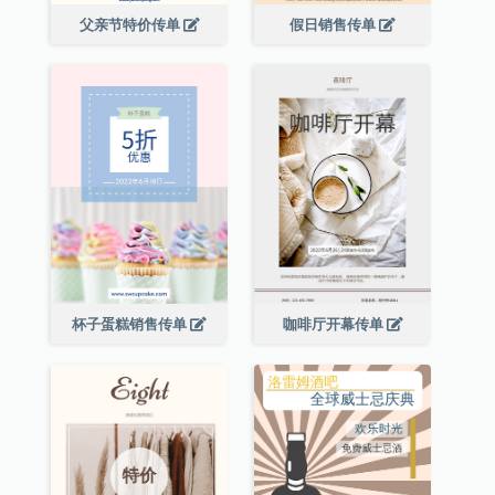
父亲节特价传单
假日销售传单
杯子蛋糕销售传单
咖啡厅开幕传单