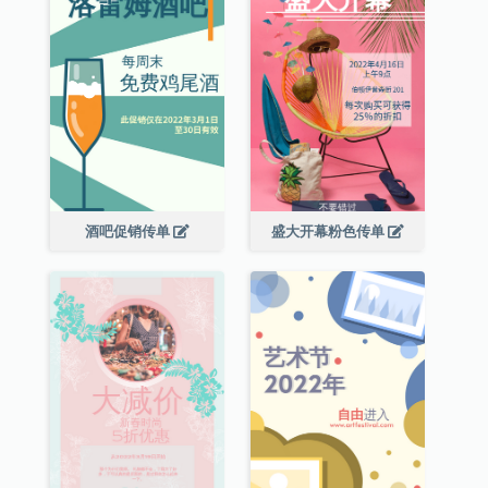
酒吧促销传单
盛大开幕粉色传单