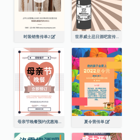
时装销售传单2
世界威士忌日酒吧宣传传单
母亲节晚餐预约优惠海报
夏令营传单