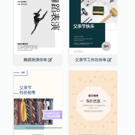
舞蹈表演传单
父亲节工作坊传单