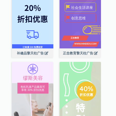
补健品擎天柱广告
正念教育擎天柱广告