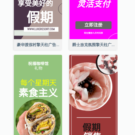
豪华渡假村擎天柱广告
爵士放克氛围擎天柱广告