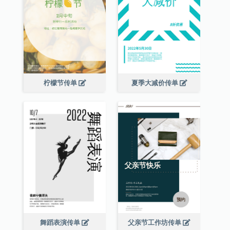
柠檬节传单
夏季大减价传单
舞蹈表演传单
父亲节工作坊传单