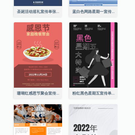
圣诞活动巡礼宣传单张(附介绍)
蓝白色网路星期一宣传单张
珊瑚红感恩节聚会宣传单张
粉红黑色星期五宣传单张