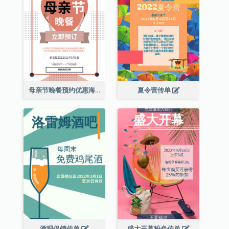
母亲节晚餐预约优惠海报
夏令营传单
酒吧促销传单
盛大开幕粉色传单