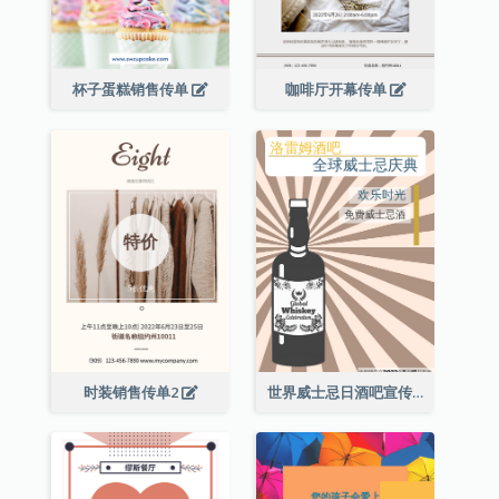
杯子蛋糕销售传单
咖啡厅开幕传单
时装销售传单2
世界威士忌日酒吧宣传传单