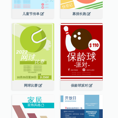
儿童节传单
募捐长跑
网球比赛
保龄球派对