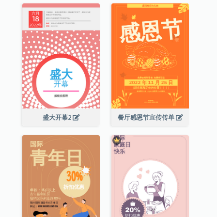
盛大开幕2
餐厅感恩节宣传传单