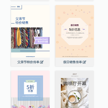
父亲节特价传单
假日销售传单