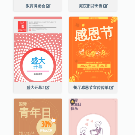
教育博览会
庭院旧货出售
盛大开幕2
餐厅感恩节宣传传单