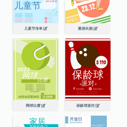
儿童节传单
募捐长跑
网球比赛
保龄球派对