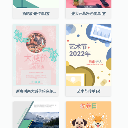
酒吧促销传单
盛大开幕粉色传单
新春时尚大减价粉色传单
艺术节传单