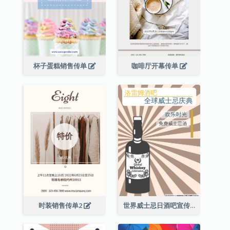
杯子蛋糕销售传单
咖啡厅开幕传单
时装销售传单2
世界威士忌日酒吧宣传传单