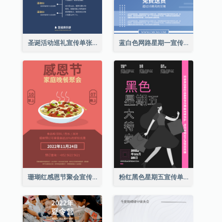
圣诞活动巡礼宣传单张(附介绍)
蓝白色网路星期一宣传单张
珊瑚红感恩节聚会宣传单张
粉红黑色星期五宣传单张