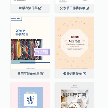
舞蹈表演传单
父亲节工作坊传单
父亲节特价传单
假日销售传单