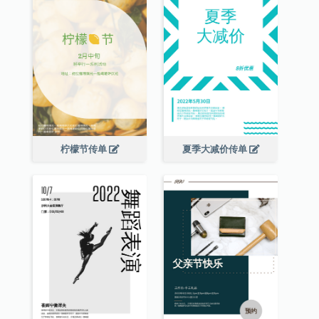
柠檬节传单
夏季大减价传单