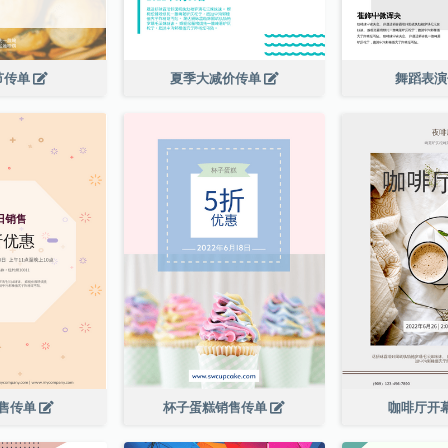
节传单
夏季大减价传单
舞蹈表
售传单
杯子蛋糕销售传单
咖啡厅开