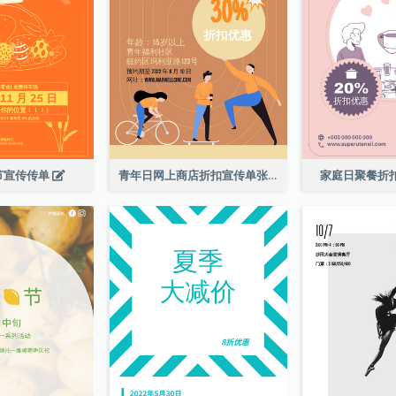
节宣传传单
青年日网上商店折扣宣传单张
家庭日聚餐折