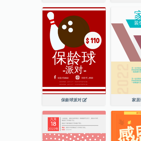
保龄球派对
家居