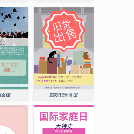
览会
庭院旧货出售