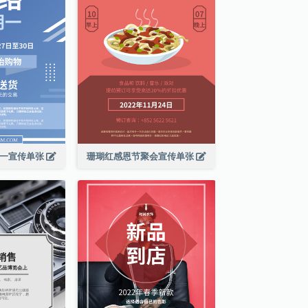
期一宣传单张
珊瑚红感恩节聚会宣传单张