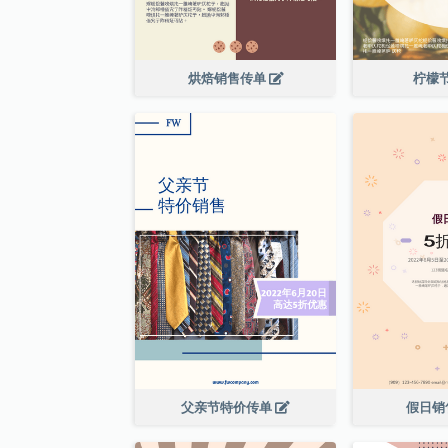
烘焙销售传单
柠檬
父亲节特价传单
假日销