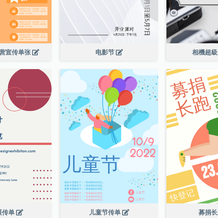
令营宣传单张
电影节
相機超
展传单
儿童节传单
募捐