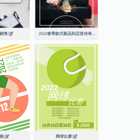
級銷售
2022春季款式新品到店宣传单张
长跑
网球比赛