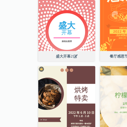
盛大开幕2
餐厅感恩