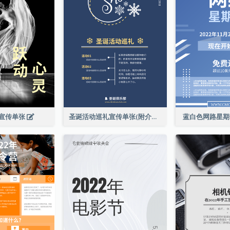
宣传单张
圣诞活动巡礼宣传单张(附介绍)
蓝白色网路星