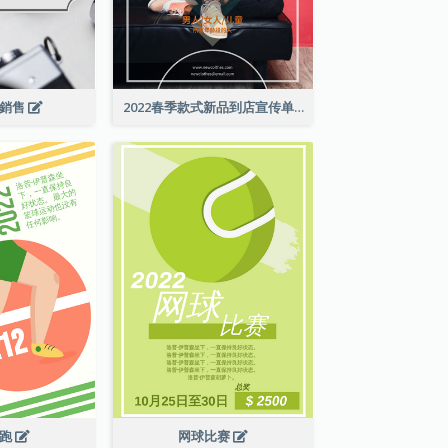
級銷售
2022春季款式新品到店宣传单张
长跑
网球比赛