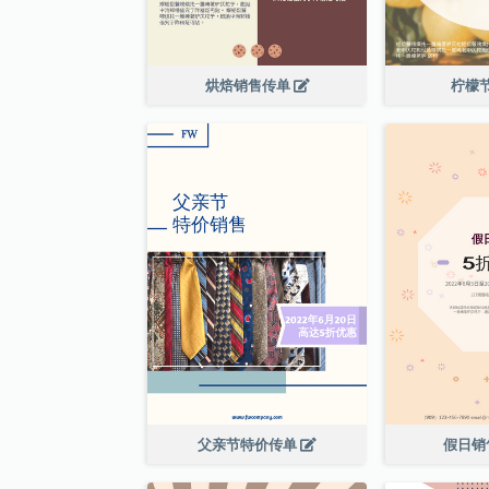
烘焙销售传单
柠檬
父亲节特价传单
假日销