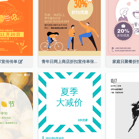
节宣传传单
青年日网上商店折扣宣传单张
家庭日聚餐折