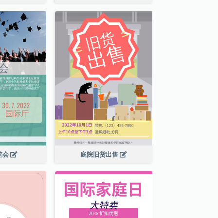
览会
庭院旧货出售