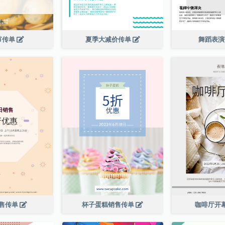
节传单
夏季大减价传单
舞蹈表
售传单
杯子蛋糕销售传单
咖啡厅开