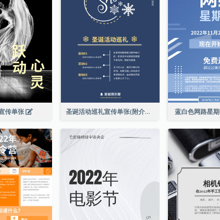
宣传单张
圣诞活动巡礼宣传单张(附介绍)
蓝白色网路星