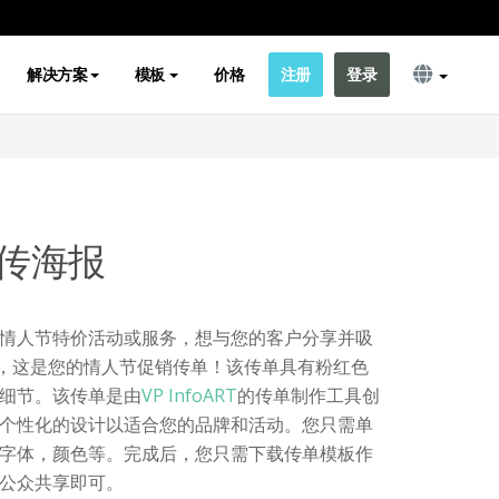
解决方案
模板
价格
注册
登录
传海报
情人节特价活动或服务，想与您的客户分享并吸
的，这是您的情人节促销传单！该传单具有粉红色
细节。该传单是由
VP InfoART
的传单制作工具创
个性化的设计以适合您的品牌和活动。您只需单
字体，颜色等。完成后，您只需下载传单模板作
公众共享即可。