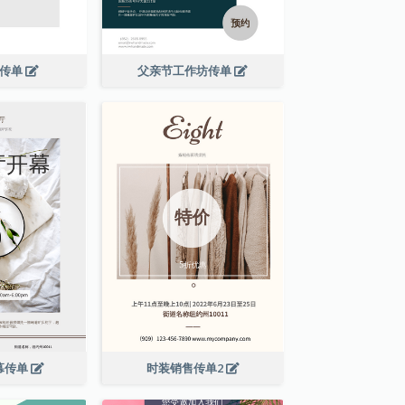
演传单
父亲节工作坊传单
幕传单
时装销售传单2