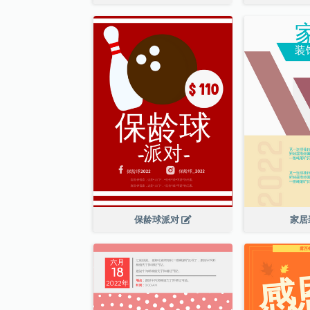
保龄球派对
家居