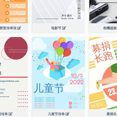
令营宣传单张
电影节
相機超
展传单
儿童节传单
募捐