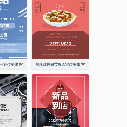
期一宣传单张
珊瑚红感恩节聚会宣传单张