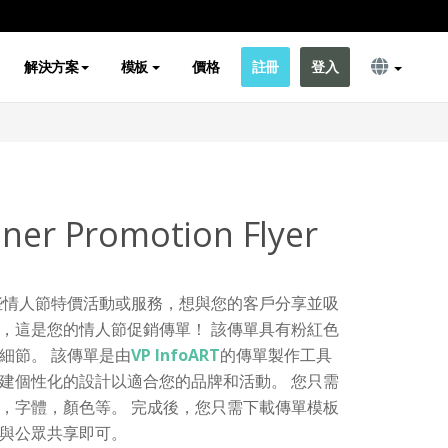
解決方案
模板
價格
註冊
登入
nner Promotion Flyer
些情人節特價活動或服務，想與您的客戶分享並吸
的，這是您的情人節促銷傳單！ 該傳單具有粉紅色
細節。 該傳單是由
VP InfoART
的傳單製作工具
建個性化的設計以適合您的品牌和活動。 您只需
，字體，顏色等。 完成後，您只需下載傳單模板
與公眾共享即可。