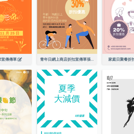
節宣傳傳單
青年日網上商店折扣宣傳單張
家庭日聚餐折