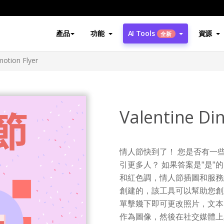
產品
功能
AI Tools
資源
全新
motion Flyer
Valentine Di
情人節快到了！ 您是否有一
引更多人？ 如果答案是"是"
和紅色調，情人節插圖和服務
創建的，該工具可以幫助您創
單擊幾下即可更改照片，文本
作為圖像，然後在社交媒體上