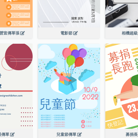
令營宣傳單張
電影節
相機超
展傳單
兒童節傳單
募捐