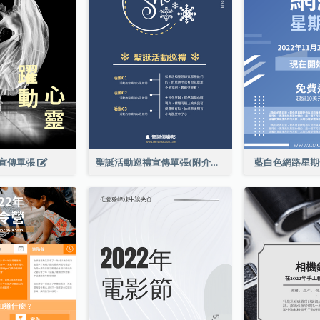
宣傳單張
聖誕活動巡禮宣傳單張(附介紹)
藍白色網路星