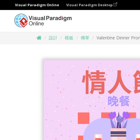
Visual Paradigm Online
Visual Paradigm Desktop
設計
模板
傳單
Valentine Dinner Pro