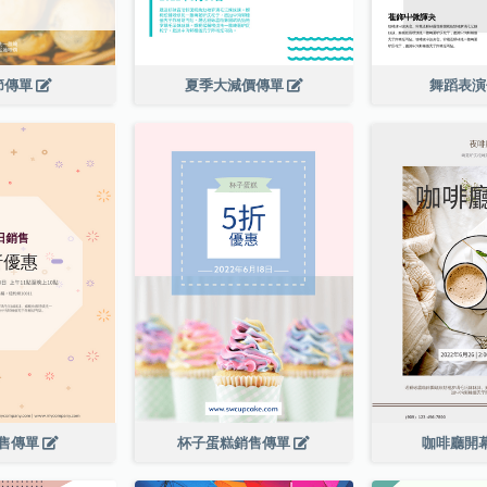
節傳單
夏季大減價傳單
舞蹈表
售傳單
杯子蛋糕銷售傳單
咖啡廳開