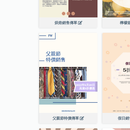
烘焙銷售傳單
檸檬
父親節特價傳單
假日銷