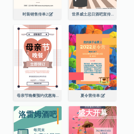
时装销售传单2
世界威士忌日酒吧宣传传单
母亲节晚餐预约优惠海报
夏令营传单