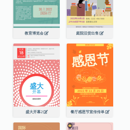
教育博览会
庭院旧货出售
盛大开幕2
餐厅感恩节宣传传单