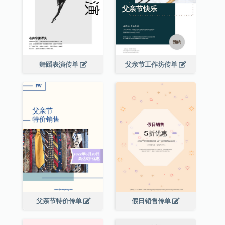
舞蹈表演传单
父亲节工作坊传单
父亲节特价传单
假日销售传单