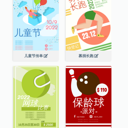
儿童节传单
募捐长跑