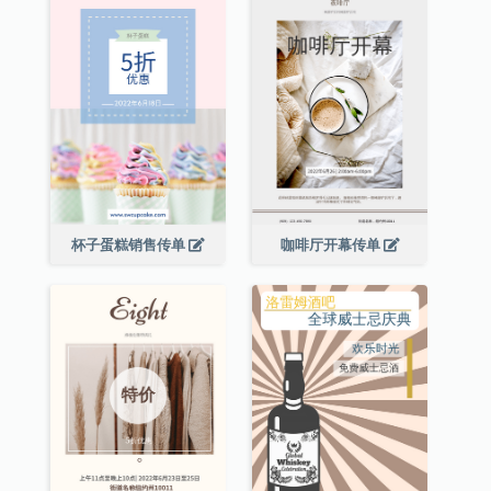
杯子蛋糕销售传单
咖啡厅开幕传单