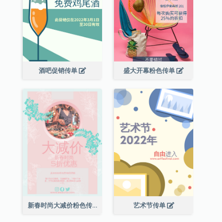
酒吧促销传单
盛大开幕粉色传单
新春时尚大减价粉色传单
艺术节传单