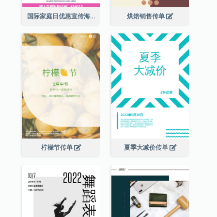
国际家庭日优惠宣传海报
烘焙销售传单
柠檬节传单
夏季大减价传单