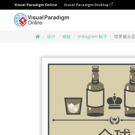
Visual Paradigm Online
Visual Paradigm Desktop
设计
模板
Instagram 帖子
世界威士忌日