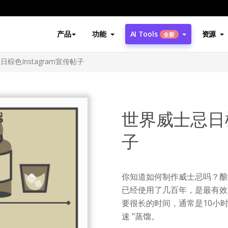
产品
功能
AI Tools
资源
全新
棕色Instagram宣传帖子
世界威士忌日棕
子
你知道如何制作威士忌吗？酿
已经使用了几百年，是最有效
要很长的时间，通常是10小
速 "蒸馏。