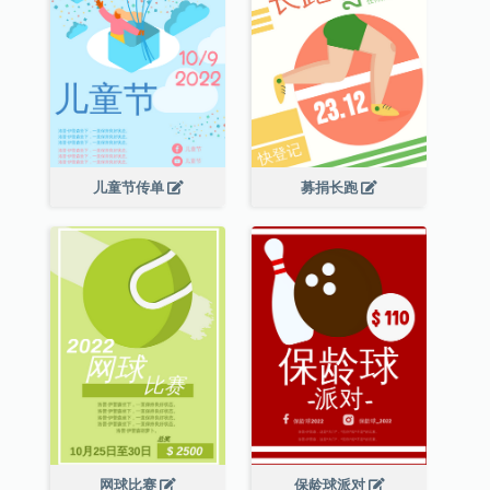
儿童节传单
募捐长跑
网球比赛
保龄球派对