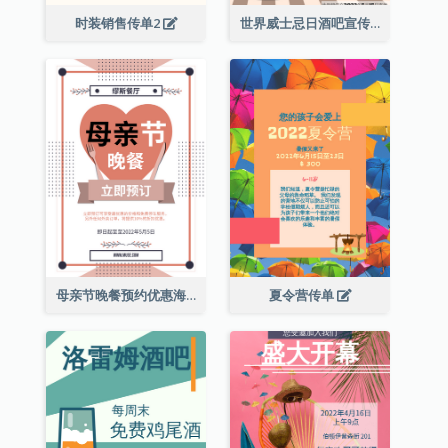
时装销售传单2
世界威士忌日酒吧宣传传单
母亲节晚餐预约优惠海报
夏令营传单