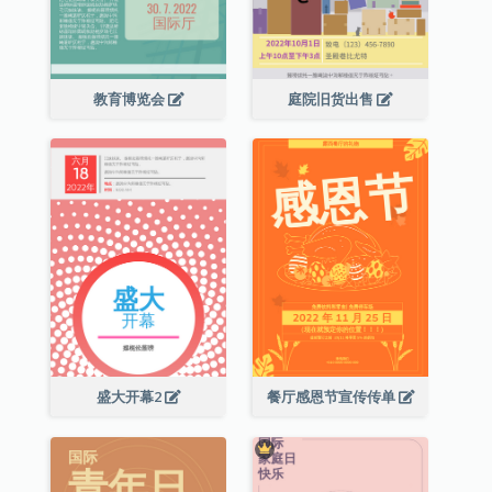
教育博览会
庭院旧货出售
盛大开幕2
餐厅感恩节宣传传单