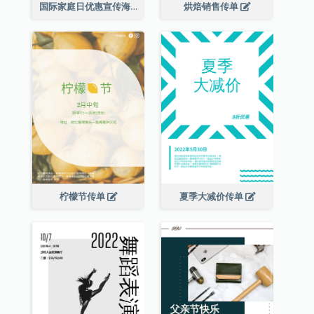
国际家庭日优惠宣传海报
烘焙销售传单
柠檬节传单
夏季大减价传单