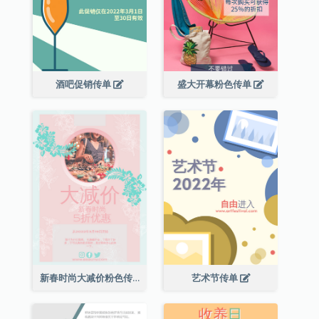
酒吧促销传单
盛大开幕粉色传单
新春时尚大减价粉色传单
艺术节传单