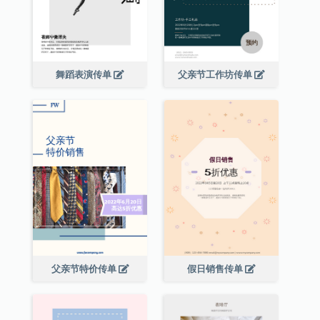
舞蹈表演传单
父亲节工作坊传单
父亲节特价传单
假日销售传单