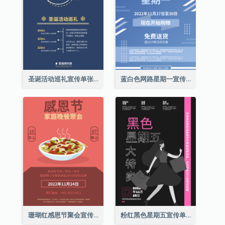
圣诞活动巡礼宣传单张(附介绍)
蓝白色网路星期一宣传单张
珊瑚红感恩节聚会宣传单张
粉红黑色星期五宣传单张