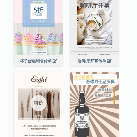
杯子蛋糕销售传单
咖啡厅开幕传单