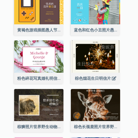
黄褐色游戏插图愚人节明信片
蓝色和红色小丑照片愚人节明信片
粉色碎花写真婚礼明信片
棕色烟花生日明信片
棕狮照片世界野生动物日明信片
棕色长颈鹿照片世界野生动物日明信片