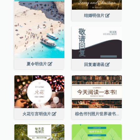
结婚明信片
夏令明信片
回复邀请函
火花引言明信片
棕色书刊照片世界读书日明信片