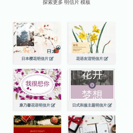
探索更多 明信片 模板
日本樱花明信片
花语友谊明信片
康乃馨花语明信片
日式和服主题明信片