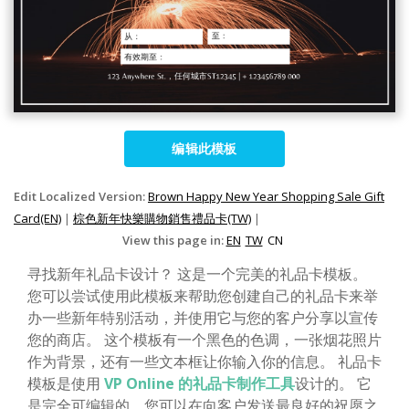
编辑此模板
Edit Localized Version:
Brown Happy New Year Shopping Sale Gift
Card(EN)
|
棕色新年快樂購物銷售禮品卡(TW)
|
View this page in:
EN
TW
CN
寻找新年礼品卡设计？ 这是一个完美的礼品卡模板。
您可以尝试使用此模板来帮助您创建自己的礼品卡来举
办一些新年特别活动，并使用它与您的客户分享以宣传
您的商店。 这个模板有一个黑色的色调，一张烟花照片
作为背景，还有一些文本框让你输入你的信息。 礼品卡
模板是使用
VP Online 的礼品卡制作工具
设计的。 它
是完全可编辑的，您可以在向客户发送最良好的祝愿之