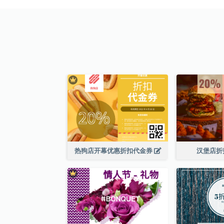
热狗店开幕优惠折扣代金券
汉堡店折