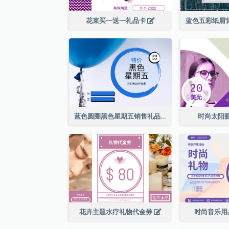
花束买一送一礼品卡
蓝色圆圈黑色星期五销售礼品卡
时尚太阳
花卉主题水疗礼物代金券
时尚音乐用