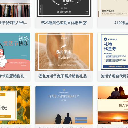
黑色购物写真新年促销礼品卡
艺术感黑色星期五优惠券
$100
粉色和蓝色复活节彩蛋销售礼品卡
橙色复活节兔子照片销售礼品卡