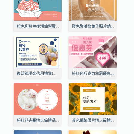
粉色和藍色復活節彩蛋銷售禮品卡
橙色復活節兔子照片銷售禮品卡
復活節現金代用禮券(附使用細則)
粉紅色巧克力主題優惠券
粉紅花卉圈情人節禮品卡
黃色雛菊照片情人節禮品卡