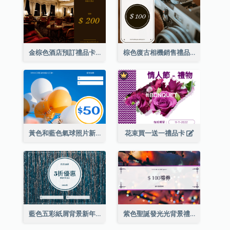
金棕色酒店預訂禮品卡
棕色復古相機銷售禮品卡
黃色和藍色氣球照片新年禮品卡
花束買一送一禮品卡
藍色五彩紙屑背景新年銷售禮品卡
紫色聖誕發光光背景禮品卡