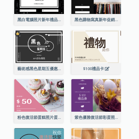
黑白電腦照片新年禮品卡
黑色購物寫真新年促銷禮品卡
藝術感黑色星期五優惠券
$100禮品卡
粉色復活節蛋糕照片蛋糕店禮品卡
紫色優雅復活節彩蛋照片禮品卡