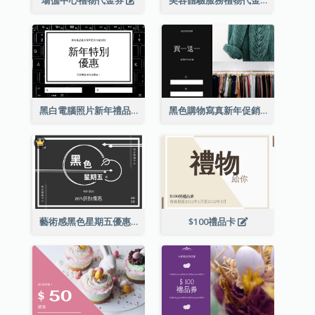
瑜伽中心禮物代金券
美容體驗服務禮物代金券
黑白電腦照片新年禮品卡
黑色購物寫真新年促銷禮品卡
藝術感黑色星期五優惠券
$100禮品卡