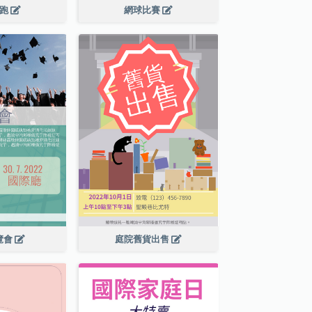
長跑
網球比賽
覽會
庭院舊貨出售