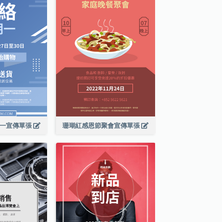
期一宣傳單張
珊瑚紅感恩節聚會宣傳單張