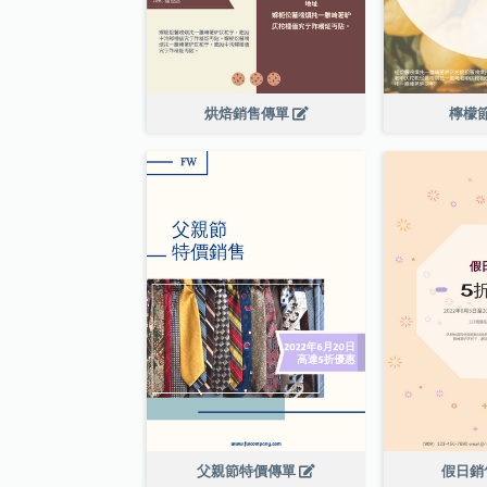
烘焙銷售傳單
檸檬
父親節特價傳單
假日銷