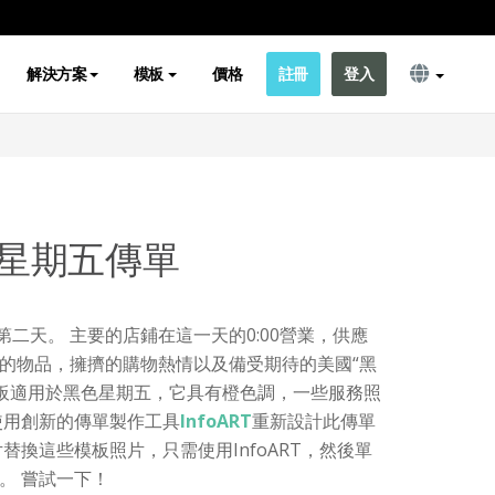
解決方案
模板
價格
註冊
登入
星期五傳單
第二天。 主要的店鋪在這一天的0:00營業，供應
的物品，擁擠的購物熱情以及備受期待的美國“黑
模板適用於黑色星期五，它具有橙色調，一些服務照
使用創新的傳單製作工具
InfoART
重新設計此傳單
替換這些模板照片，只需使用InfoART，然後單
。 嘗試一下！