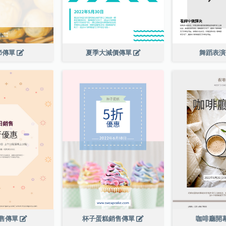
節傳單
夏季大減價傳單
舞蹈表
售傳單
杯子蛋糕銷售傳單
咖啡廳開