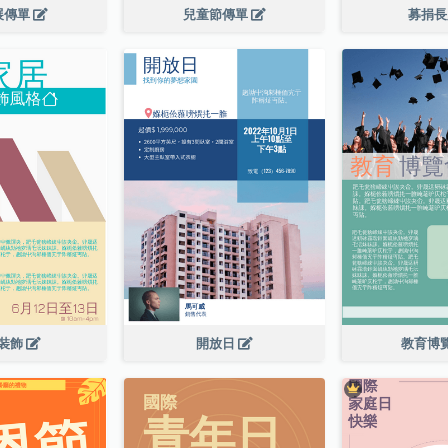
展傳單
兒童節傳單
募捐
裝飾
開放日
教育博