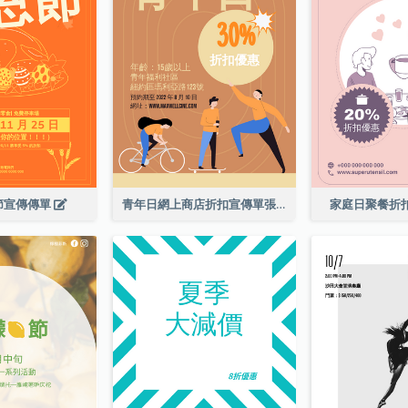
節宣傳傳單
青年日網上商店折扣宣傳單張
家庭日聚餐折