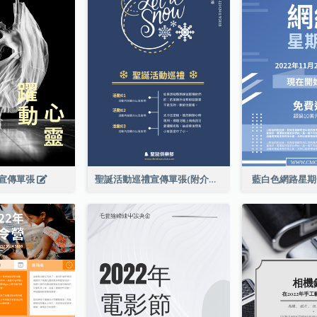
宣傳單張
聖誕活動巡禮宣傳單張(附介紹)
藍白色網路星