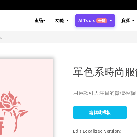
產品
功能
AI Tools
資源
全新
誌
單色系時尚服
用這款引人注目的徽標模板
編輯此模板
Edit Localized Version: