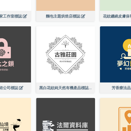
家工作室標誌
麵包主題烘焙店標誌
術公司標誌
黑白花紋純天然有機產品標誌
芳香療法