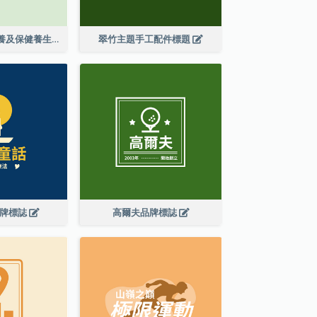
花紋纏繞皮膚保養及保健養生標誌設計
翠竹主題手工配件標題
品牌標誌
高爾夫品牌標誌