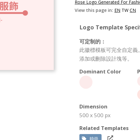
Rose Logo Generated For Fashi
View this page in:
EN
TW
CN
Logo Template Specif
可定制的：
此徽標模板可完全自定義
添加或刪除設計塊等。
Dominant Color
P
Dimension
500 x 500 px
Related Templates
時尚