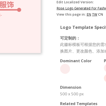
Edit Localized Version:
Rose Logo Generated For Fashi
View this page in:
EN
TW
CN
Logo Template Specif
可定制的：
此徽标模板可根据您的需
换图片、更改颜色、添加
Dominant Color
P
Dimension
500 x 500 px
Related Templates