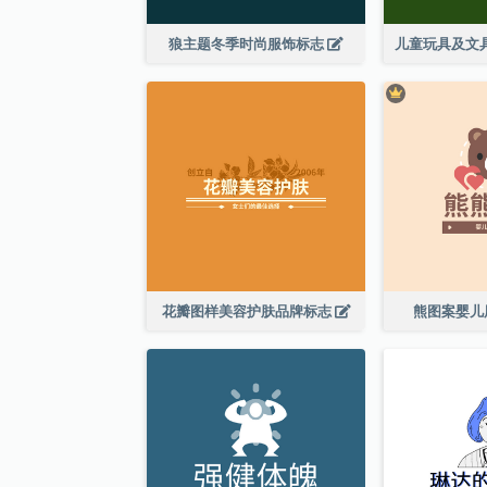
狼主题冬季时尚服饰标志
花瓣图样美容护肤品牌标志
熊图案婴儿