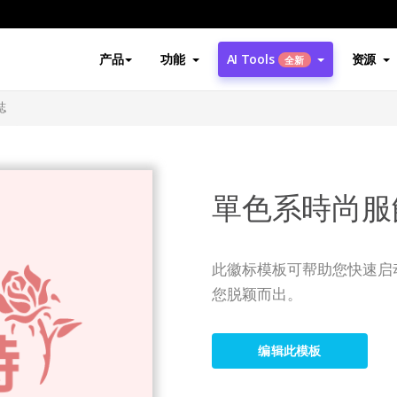
产品
功能
AI Tools
资源
全新
誌
單色系時尚服
此徽标模板可帮助您快速启
您脱颖而出。
编辑此模板