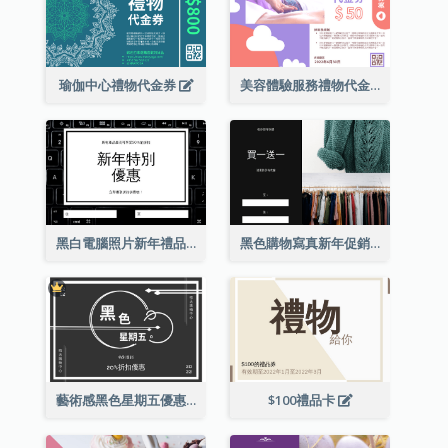
瑜伽中心禮物代金券
美容體驗服務禮物代金券
黑白電腦照片新年禮品卡
黑色購物寫真新年促銷禮品卡
藝術感黑色星期五優惠券
$100禮品卡