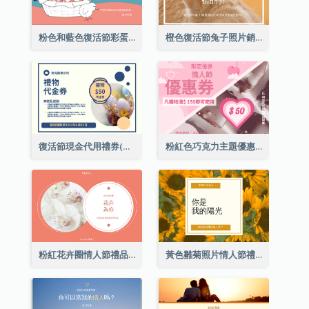
粉色和藍色復活節彩蛋銷售禮品卡
橙色復活節兔子照片銷售禮品卡
復活節現金代用禮券(附使用細則)
粉紅色巧克力主題優惠券
粉紅花卉圈情人節禮品卡
黃色雛菊照片情人節禮品卡