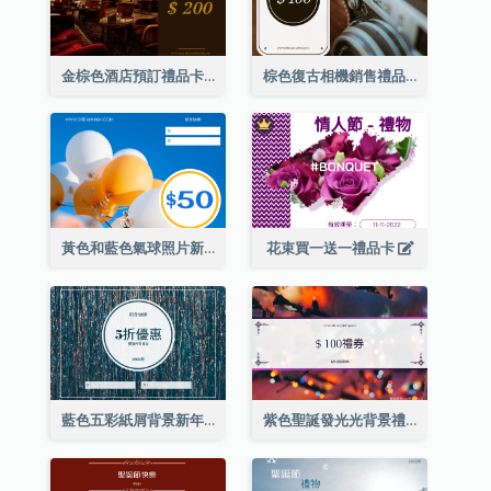
金棕色酒店預訂禮品卡
棕色復古相機銷售禮品卡
黃色和藍色氣球照片新年禮品卡
花束買一送一禮品卡
藍色五彩紙屑背景新年銷售禮品卡
紫色聖誕發光光背景禮品卡