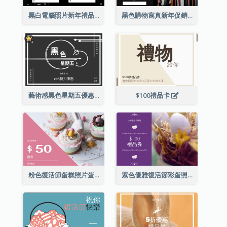
黑白電腦照片新年禮品卡
黑色購物寫真新年促銷禮品卡
藝術感黑色星期五優惠券
$100禮品卡
粉色復活節蛋糕照片蛋糕店禮品卡
紫色優雅復活節彩蛋照片禮品卡