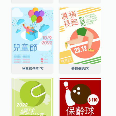
兒童節傳單
募捐長跑