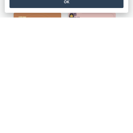
盛大開幕2
餐廳感恩節宣傳傳單
OK
青年日網上商店折扣宣傳單張
家庭日聚餐折扣宣傳單張