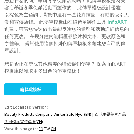
您想在您的商店舉辦冬季促銷活動嗎？ 此傳單模板是為美
容店舉辦冬季促銷活動而製作的。 此傳單模板設計優雅，
以棕色為主色調，背景中還有一些花卉插圖，有助於吸引人
潮和宣傳店鋪。 此傳單模板由在線傳單製作工具
InfoART
創建，可讓您快速做出最能反映您的業務和活動詳細信息的
任何更改。 在幾分鐘內編輯產品照片和文本、更改顏色和
字體等。 嘗試使用這個特殊的傳單模板來創建您自己的傳
單設計。
您是否正在尋找其他精美的特價促銷傳單？ 探索 InfoART
模板庫以獲取更多出色的傳單模板！
編輯此模板
Edit Localized Version:
Beauty Products Company Winter Sale Flyer(EN)
|
百花主题美容产品
冬日特卖宣传单张(CN)
View this page in:
EN
TW
CN