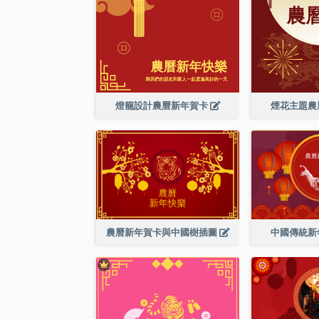
燈籠設計農曆新年賀卡
煙花主題農
農曆新年賀卡與中國樹插圖
中國傳統新