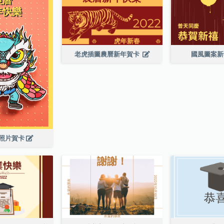
老虎插圖農曆新年賀卡
國風圖案
照片賀卡