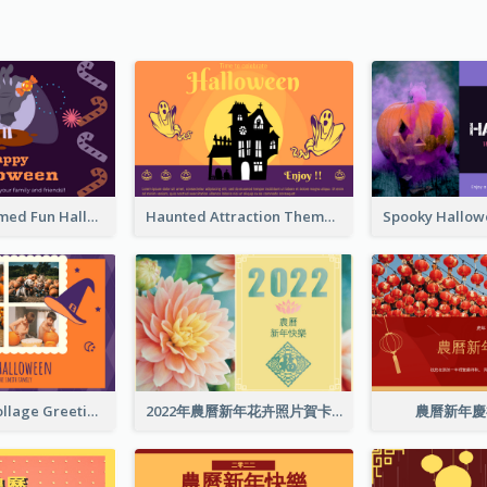
Monster Themed Fun Halloween Greeting Card
Haunted Attraction Themed Halloween Card
Halloween Collage Greeting Card
2022年農曆新年花卉照片賀卡
農曆新年