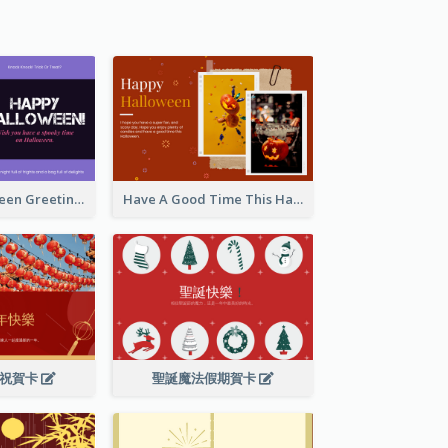
Spooky Halloween Greeting Card
Have A Good Time This Halloween Greeting Card
慶祝賀卡
聖誕魔法假期賀卡