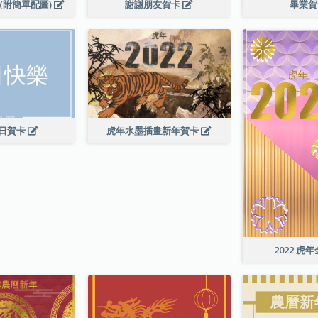
(附簡單配圖)
謝謝朋友賀卡
畢業
日賀卡
虎年水墨插畫新年賀卡
2022 虎