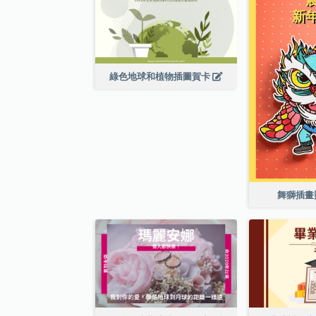
綠色地球和植物插圖賀卡
舞獅插畫