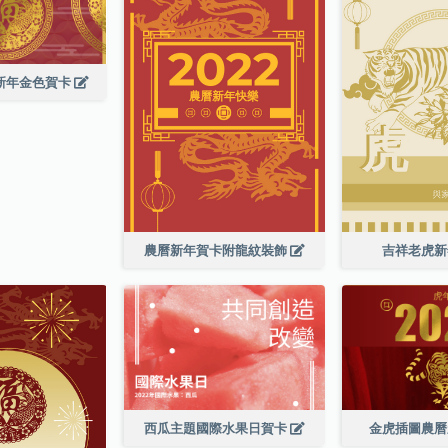
曆新年金色賀卡
農曆新年賀卡附龍紋裝飾
吉祥老虎
西瓜主題國際水果日賀卡
金虎插圖農