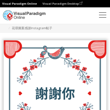
Visual Paradigm Online
Visual Paradigm Desktop
設計
模板
Instagram 帖子
花環圖案感謝Instagram帖子