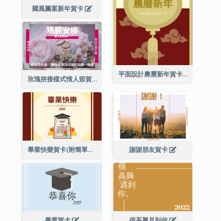
國風圖案新年賀卡
平面設計農曆新年賀卡與裝飾
玫瑰拼接樣式情人節賀卡
畢業快樂賀卡(附簡單配圖)
謝謝朋友賀卡
畢業賀卡
很高興見到你