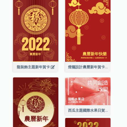
龍裝飾主題新年賀卡
燈籠設計農曆新年賀卡
西瓜主題國際水果日賀卡