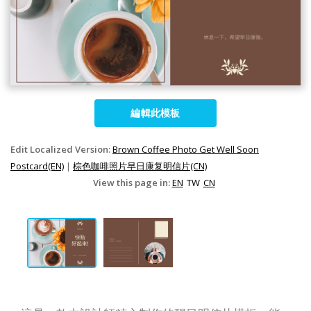
編輯此模板
Edit Localized Version:
Brown Coffee Photo Get Well Soon
Postcard(EN)
|
棕色咖啡照片早日康复明信片(CN)
View this page in:
EN
TW
CN