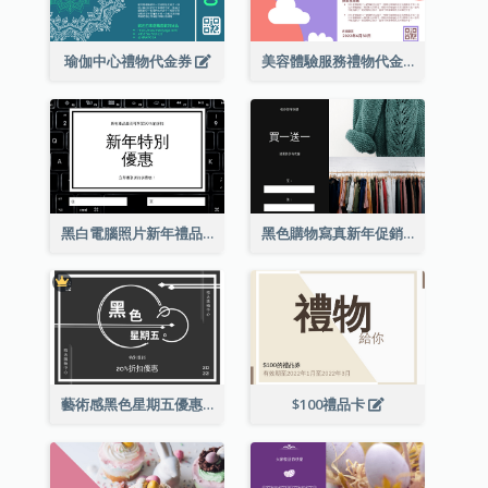
瑜伽中心禮物代金券
美容體驗服務禮物代金券
黑白電腦照片新年禮品卡
黑色購物寫真新年促銷禮品卡
藝術感黑色星期五優惠券
$100禮品卡