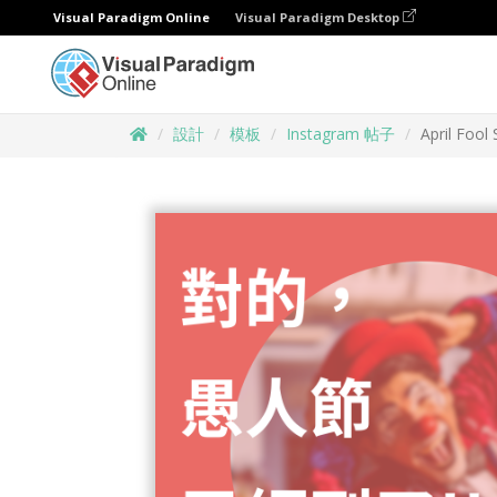
Visual Paradigm Online
Visual Paradigm Desktop
設計
模板
Instagram 帖子
April Fool