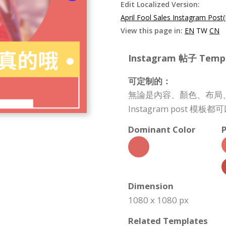
Edit Localized Version:
April Fool Sales Instagram Post
View this page in:
EN
TW
CN
Instagram 帖子 Templa
可定制的：
無論是內容、顏色、布局
Instagram post
Dominant Color
P
Dimension
1080 x 1080 px
Related Templates