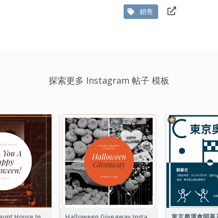
銷售
探索更多 Instagram 帖子 模板
Halloween Haunt House Instagram Post
Halloween Giveaway Instagram Post