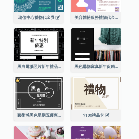
瑜伽中心禮物代金券
美容體驗服務禮物代金券
黑白電腦照片新年禮品卡
黑色購物寫真新年促銷禮品卡
藝術感黑色星期五優惠券
$100禮品卡