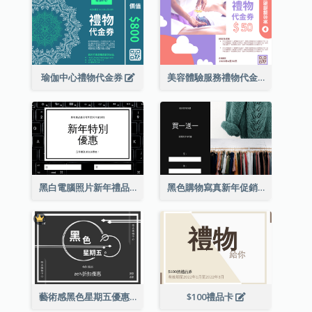
瑜伽中心禮物代金券
美容體驗服務禮物代金券
黑白電腦照片新年禮品卡
黑色購物寫真新年促銷禮品卡
藝術感黑色星期五優惠券
$100禮品卡