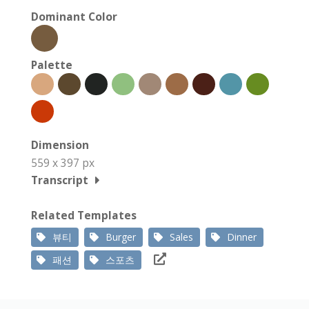
Dominant Color
Palette
Dimension
559 x 397 px
Transcript
Related Templates
뷰티
Burger
Sales
Dinner
패션
스포츠