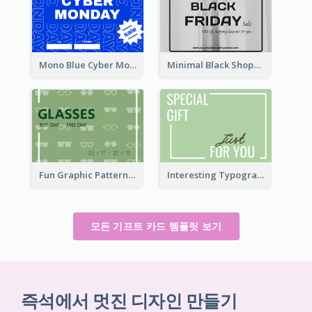
Mono Blue Cyber Monday Typography Gift Card
Minimal Black Shopping Gift Card For Black Friday
Fun Graphic Pattern Gift Card In Green Tone
Interesting Typography Gift Card For You
모든 기프트 카드 템플릿 보기
즉석에서 멋진 디자인 만들기