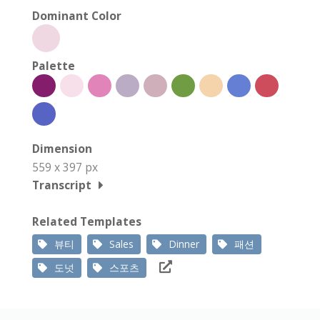
Dominant Color
Palette
Dimension
559 x 397 px
Transcript
Related Templates
뷰티
Sales
Dinner
패션
도넛
스포츠