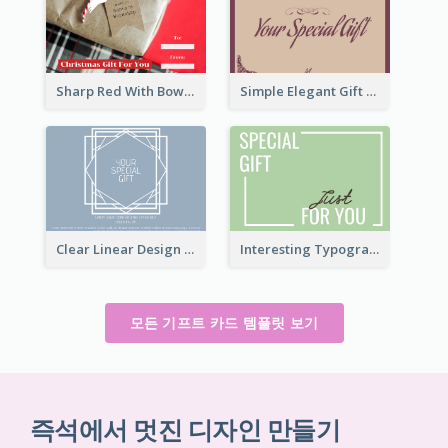
Sharp Red With Bow Christmas Gift Card
Simple Elegant Gift Card
Clear Linear Design Gift Card
Interesting Typography Gift Card For You
모든 기프트 카드 템플릿 보기
즉석에서 멋진 디자인 만들기