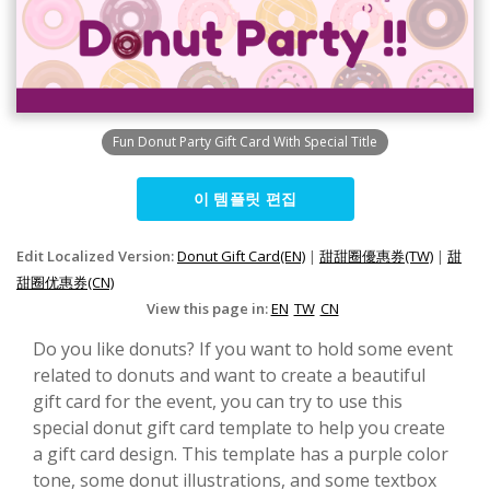
Fun Donut Party Gift Card With Special Title
이 템플릿 편집
Edit Localized Version:
Donut Gift Card(EN)
|
甜甜圈優惠券(TW)
|
甜
甜圈优惠券(CN)
View this page in:
EN
TW
CN
Do you like donuts? If you want to hold some event
related to donuts and want to create a beautiful
gift card for the event, you can try to use this
special donut gift card template to help you create
a gift card design. This template has a purple color
tone, some donut illustrations, and some textbox