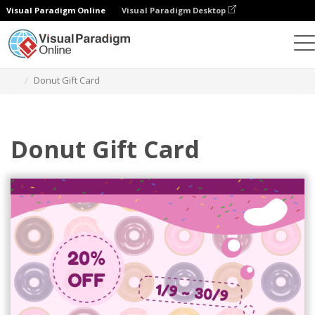
Visual Paradigm Online
Visual Paradigm Desktop
그래픽 디자인 도구
템플릿
기프트 카드
Donut Gift Card
Donut Gift Card