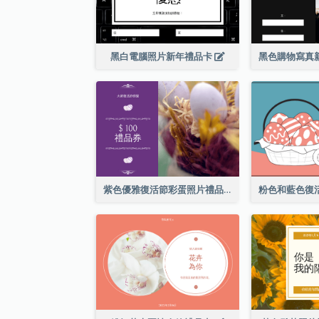
黑白電腦照片新年禮品卡
紫色優雅復活節彩蛋照片禮品卡