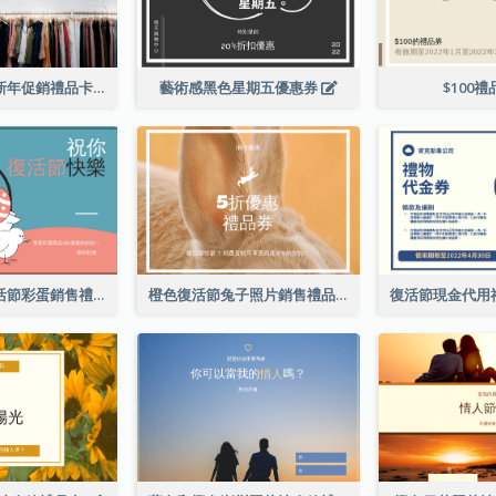
黑色購物寫真新年促銷禮品卡
藝術感黑色星期五優惠券
$100
粉色和藍色復活節彩蛋銷售禮品卡
橙色復活節兔子照片銷售禮品卡