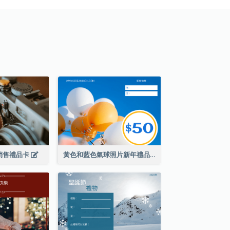
銷售禮品卡
黃色和藍色氣球照片新年禮品卡