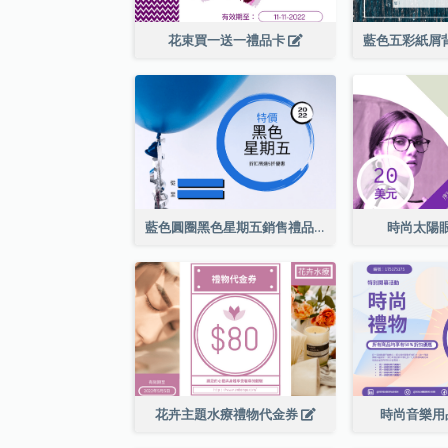
花束買一送一禮品卡
藍色圓圈黑色星期五銷售禮品卡
時尚太陽
花卉主題水療禮物代金券
時尚音樂用