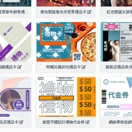
藍色五彩紙屑背景新年銷售禮品卡
紫色聖誕發光光背景禮品卡
紅色聖誕女孩
眼鏡禮品卡
時髦比薩折扣禮品卡
服裝店禮品券(
品店禮品卡
創意字體設計禮物代金券
網絡學校促