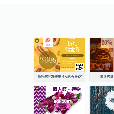
熱狗店開幕優惠折扣代金券
漢堡店折