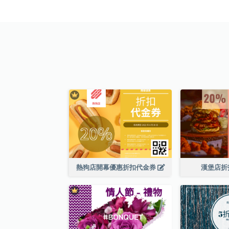
熱狗店開幕優惠折扣代金券
漢堡店折