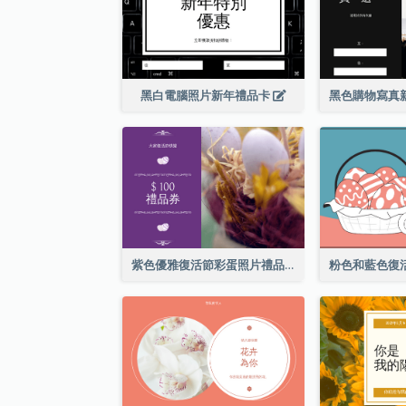
黑白電腦照片新年禮品卡
紫色優雅復活節彩蛋照片禮品卡