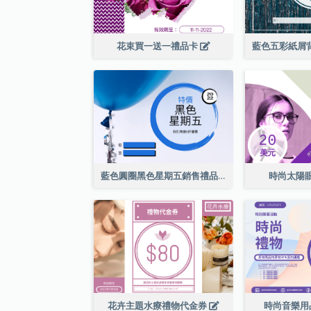
花束買一送一禮品卡
藍色圓圈黑色星期五銷售禮品卡
時尚太陽
花卉主題水療禮物代金券
時尚音樂用