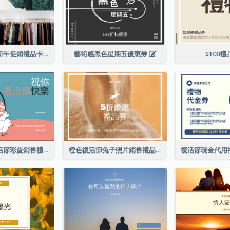
黑色購物寫真新年促銷禮品卡
藝術感黑色星期五優惠券
$100
粉色和藍色復活節彩蛋銷售禮品卡
橙色復活節兔子照片銷售禮品卡