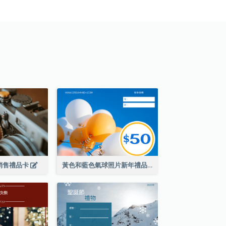
銷售禮品卡
黃色和藍色氣球照片新年禮品卡