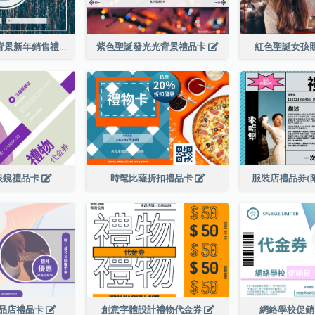
藍色五彩紙屑背景新年銷售禮品卡
紫色聖誕發光光背景禮品卡
紅色聖誕女孩
眼鏡禮品卡
時髦比薩折扣禮品卡
服裝店禮品券(
品店禮品卡
創意字體設計禮物代金券
網絡學校促