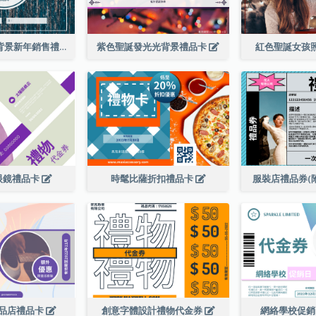
藍色五彩紙屑背景新年銷售禮品卡
紫色聖誕發光光背景禮品卡
紅色聖誕女孩
眼鏡禮品卡
時髦比薩折扣禮品卡
服裝店禮品券(
品店禮品卡
創意字體設計禮物代金券
網絡學校促