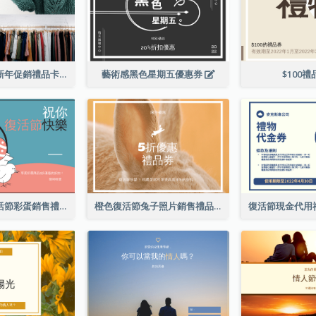
黑色購物寫真新年促銷禮品卡
藝術感黑色星期五優惠券
$100
粉色和藍色復活節彩蛋銷售禮品卡
橙色復活節兔子照片銷售禮品卡