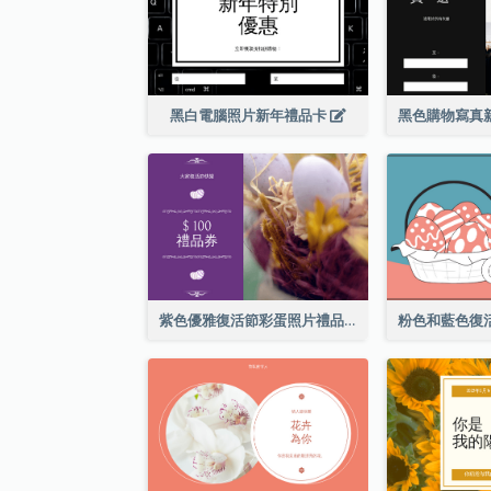
黑白電腦照片新年禮品卡
紫色優雅復活節彩蛋照片禮品卡