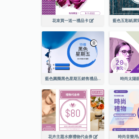
花束買一送一禮品卡
藍色圓圈黑色星期五銷售禮品卡
時尚太陽
花卉主題水療禮物代金券
時尚音樂用