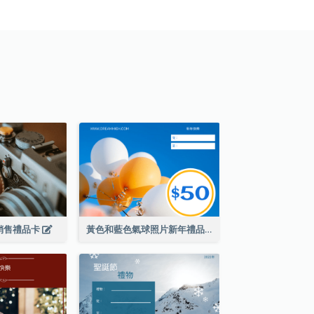
銷售禮品卡
黃色和藍色氣球照片新年禮品卡