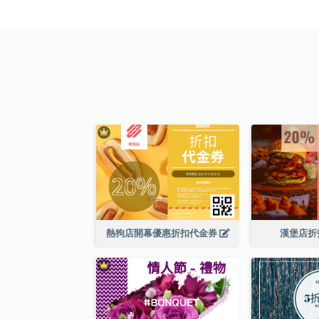
熱狗店開幕優惠折扣代金券
漢堡店折