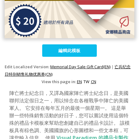
編輯此模板
Edit Localized Version:
Memorial Day Sale Gift Card(EN)
|
亡兵纪念
日特别销售礼物优惠券(CN)
View this page in:
EN
TW
CN
陣亡將士紀念日，又譯為國家陣亡將士紀念日，是美國
聯邦法定假日之一，用以悼念在各種戰爭中陣亡的美國
軍人。 它安排在每年五月的最後一個星期一。 這是舉
辦一些特殊銷售活動的好日子，您可以嘗試使用這個特
殊的禮品卡模板來幫助您創建自己的禮品卡設計。 該模
板具有棕色調、美國國旗的心形圖標和一些文本框，可
讓您輸入信息。 使用
Visual Paradigm 的禮品卡製作