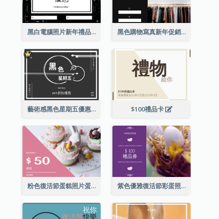
黑白電腦照片新年禮品卡
黑色購物寫真新年促銷禮品卡
藝術感黑色星期五優惠券
$100禮品卡
粉色復活節蛋糕照片蛋糕店禮品卡
紫色優雅復活節彩蛋照片禮品卡