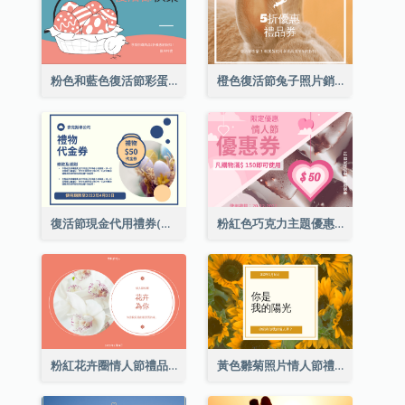
粉色和藍色復活節彩蛋銷售禮品卡
橙色復活節兔子照片銷售禮品卡
復活節現金代用禮券(附使用細則)
粉紅色巧克力主題優惠券
粉紅花卉圈情人節禮品卡
黃色雛菊照片情人節禮品卡