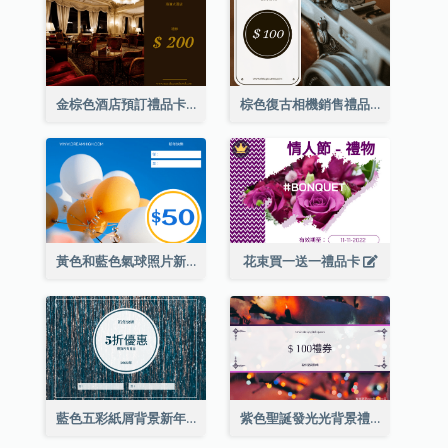
金棕色酒店預訂禮品卡
棕色復古相機銷售禮品卡
黃色和藍色氣球照片新年禮品卡
花束買一送一禮品卡
藍色五彩紙屑背景新年銷售禮品卡
紫色聖誕發光光背景禮品卡