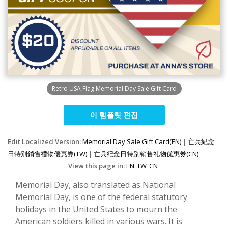
Retro USA Flag Memorial Day Sale Gift Card
이 템플릿 편집
Edit Localized Version:
Memorial Day Sale Gift Card(EN)
|
亡兵紀念
日特別銷售禮物優惠券(TW)
|
亡兵纪念日特别销售礼物优惠券(CN)
View this page in:
EN
TW
CN
Memorial Day, also translated as National
Memorial Day, is one of the federal statutory
holidays in the United States to mourn the
American soldiers killed in various wars. It is