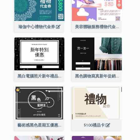
瑜伽中心禮物代金券
美容體驗服務禮物代金券
黑白電腦照片新年禮品卡
黑色購物寫真新年促銷禮品卡
藝術感黑色星期五優惠券
$100禮品卡