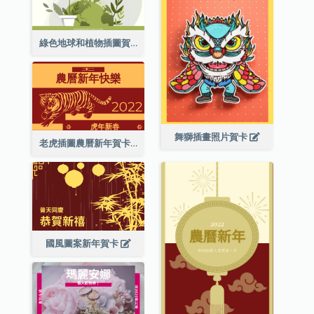
綠色地球和植物插圖賀卡
舞獅插畫照片賀卡
老虎插圖農曆新年賀卡
國風圖案新年賀卡