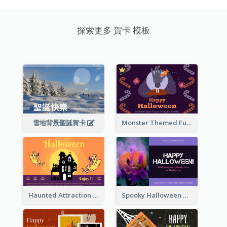
探索更多 賀卡 模板
雪地背景聖誕賀卡
Monster Themed Fun Halloween Greeting Card
Haunted Attraction Themed Halloween Card
Spooky Halloween Greeting Card