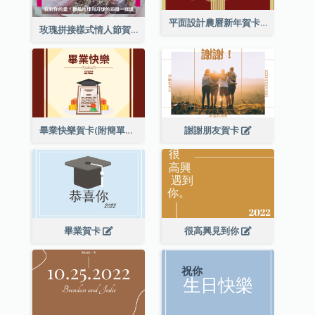
平面設計農曆新年賀卡與裝飾
玫瑰拼接樣式情人節賀卡
畢業快樂賀卡(附簡單配圖)
謝謝朋友賀卡
畢業賀卡
很高興見到你