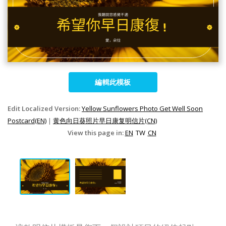
編輯此模板
Edit Localized Version:
Yellow Sunflowers Photo Get Well Soon
Postcard(EN)
|
黄色向日葵照片早日康复明信片(CN)
View this page in:
EN
TW
CN