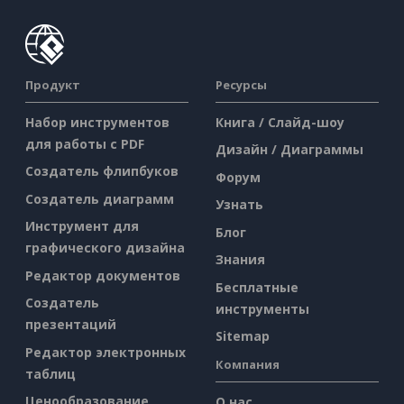
Продукт
Ресурсы
Набор инструментов
Книга / Слайд-шоу
для работы с PDF
Дизайн / Диаграммы
Создатель флипбуков
Форум
Создатель диаграмм
Узнать
Инструмент для
Блог
графического дизайна
Знания
Редактор документов
Бесплатные
Создатель
инструменты
презентаций
Sitemap
Редактор электронных
Компания
таблиц
Ценообразование
О нас