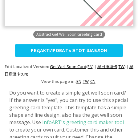
Abstract Get Well Soon Greeting Card
РЕДАКТИРОВАТЬ ЭТОТ ШАБЛОН
Edit Localized Version:
Get Well Soon Card(EN)
|
早日康復卡(TW)
|
早
日康复卡(CN)
View this page in:
EN
TW
CN
Do you want to create a simple get well soon card?
If the answer is "yes", you can try to use this special
greeting card template. This template has a simple
shape and line design, also has the get well soon
message. Use
InfoART's greeting card maker tool
to create your own card. Customer this and other
greeting cards to suit your need. Change the