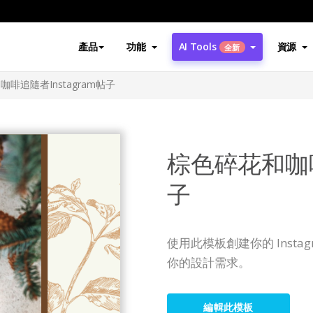
產品
功能
AI Tools
資源
全新
啡追隨者Instagram帖子
棕色碎花和咖啡
子
使用此模板創建你的 Inst
你的設計需求。
編輯此模板