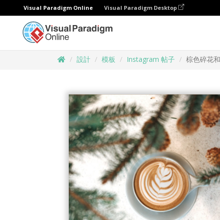
Visual Paradigm Online
Visual Paradigm Desktop
設計
模板
Instagram 帖子
棕色碎花和咖