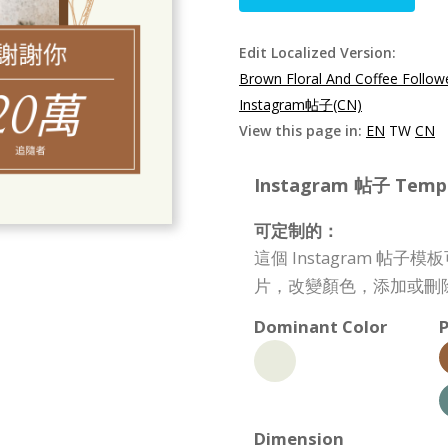
Edit Localized Version:
Brown Floral And Coffee Follow
Instagram帖子(CN)
View this page in:
EN
TW
CN
Instagram 帖子 Templa
可定制的：
這個 Instagram 
片，改變顏色，添加或刪
Dominant Color
P
Dimension