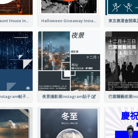
Halloween Haunt House Instagram Post
Halloween Giveaway Instagram Post
技術發展會議Instagram帖子
夜景攝影展Instagram貼子