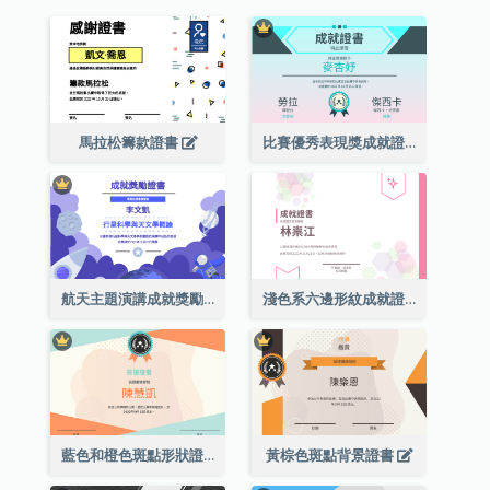
馬拉松籌款證書
比賽優秀表現獎成就證書
航天主題演講成就獎勵證書
淺色系六邊形紋成就證書
藍色和橙色斑點形狀證書
黃棕色斑點背景證書