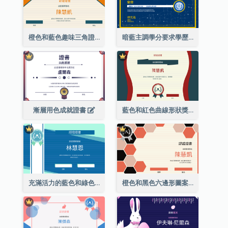
橙色和藍色趣味三角證書
暗藍主調學分要求學歷證書
漸層用色成就證書
藍色和紅色曲線形狀獎證書
充滿活力的藍色和綠色徽章證書
橙色和黑色六邊形圖案證書