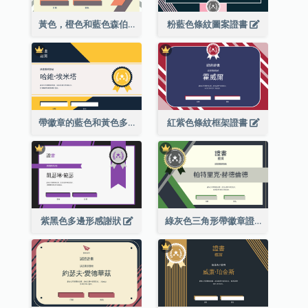
黃色，橙色和藍色森伯斯特證書
粉藍色條紋圖案證書
帶徽章的藍色和黃色多邊形證書
紅紫色條紋框架證書
紫黑色多邊形感謝狀
綠灰色三角形帶徽章證書