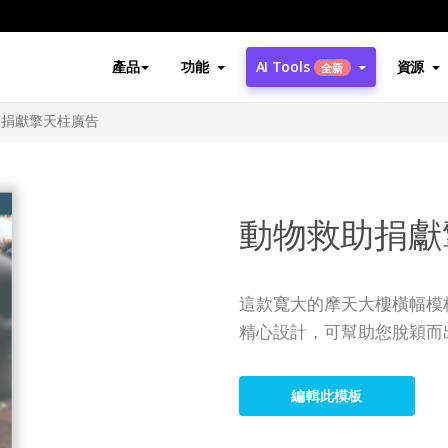
產品
功能
AI Tools
資源
全新
助捐獻擎天柱廣告
動物救助捐獻
這款寬大的摩天大樓橫幅模
精心設計，可幫助您脫穎而
編輯此模板