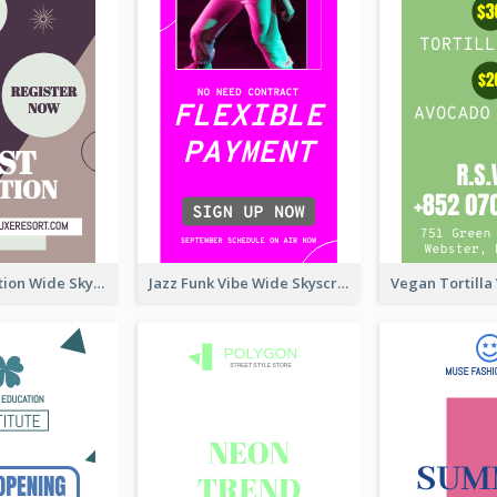
Elegant Vocation Wide Skyscraper Banner Design
Jazz Funk Vibe Wide Skyscraper Banner