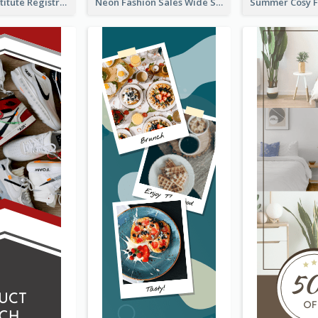
Education Institute Registration Wide Skyscraper Banner
Neon Fashion Sales Wide Skyscraper Banner