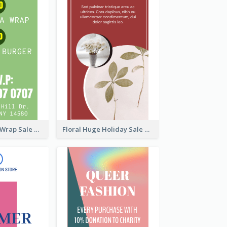
Vegan Tortilla Wrap Sale Wide Skyscraper Banner
Floral Huge Holiday Sale Wide Skyscraper Banner