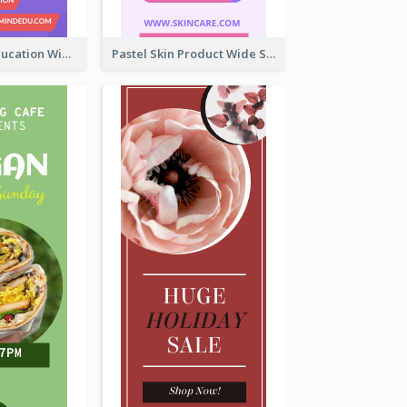
Mindfulness Education Wide Skyscraper Banner
Pastel Skin Product Wide Skyscraper Banner Design