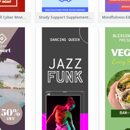
Shopping Mall Cyber Monday Sale Wide Skyscraper Banner
Study Support Supplement Wide Skyscraper Banner Design