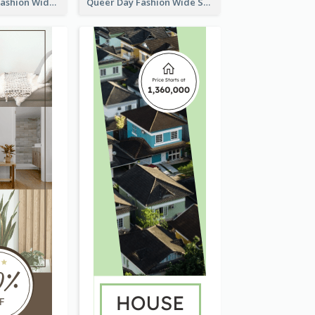
Summer Cosy Fashion Wide Skyscraper Banner
Queer Day Fashion Wide Skyscraper Banner